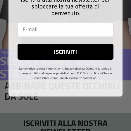
sbloccare la tua offerta di
benvenuto.
ISCRIVITI
Neo Wave
SLEEK FRAME. BOLD
STATEMENT
Sconto valido solo per i nuovi clienti. Buono valido per 30 giorni dalla data di
consegna. Utilizzabile per acquisti di almeno 99 €. Gli articoli Last Chance
sono esclusi. Non cumulabile con altre promozioni.
ABBINARE QUESTE OCCHIALI
DA SOLE
ISCRIVITI ALLA NOSTRA