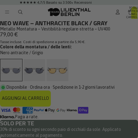
★★★★★ 4,7/5 Basato su 3.500+ Recensioni
TOTAL
ARTICO
NEL
ODUCI
CARREL
NEO WAVE – ANTHRACITE BLACK / GRAY
0
DEO
Metallo Montatura – Vestibilità regolare-stretta – UV400
79,00 €
Tasse incluse. Costi di spedizione a partire da 5,90 €.
Colore della montatura / delle lenti:
Nero antracite / Grigio
Disponibile · Ordina ora · Spedizione in 1-2 giorni lavorativi
AGGIUNGI AL CARRELLO
Paga a rate.
SOLO PER TE
30% di sconto su ogni secondo paio di occhiali da sole. Applicato
automaticamente al pagamento.