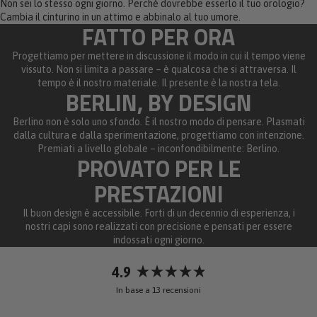
Non sei lo stesso ogni giorno. Perché dovrebbe esserlo il tuo orologio?
Cambia il cinturino in un attimo e abbinalo al tuo umore.
FATTO PER ORA
Progettiamo per mettere in discussione il modo in cui il tempo viene
vissuto. Non si limita a passare – è qualcosa che si attraversa. Il
tempo è il nostro materiale. Il presente è la nostra tela.
BERLIN, BY DESIGN
Berlino non è solo uno sfondo. È il nostro modo di pensare. Plasmati
dalla cultura e dalla sperimentazione, progettiamo con intenzione.
Premiati a livello globale – inconfondibilmente: Berlino.
PROVATO PER LE
PRESTAZIONI
Il buon design è accessibile. Forti di un decennio di esperienza, i
nostri capi sono realizzati con precisione e pensati per essere
indossati ogni giorno.
4.9
Valutato
In base a 13 recensioni
4.9
su