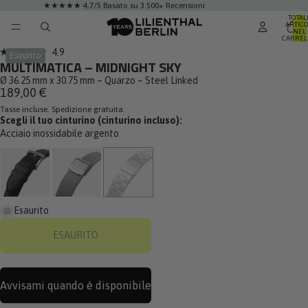
★★★★★ 4,7/5 Basato su 3.500+ Recensioni
TOTAL
ARTICO
NEL
CARREL
0
Clicca
4.9
Esaurito
Valutato
MULTIMATICA – MIDNIGHT SKY
per
4.9
su
Ø 36.25 mm x 30.75 mm – Quarzo – Steel Linked
scorrere
5
189,00 €
alle
stelle
Tasse incluse. Spedizione gratuita.
recensioni
Scegli il tuo cinturino (cinturino incluso):
Acciaio inossidabile argento
Esaurito
ESAURITO
Avvisami quando è disponibile